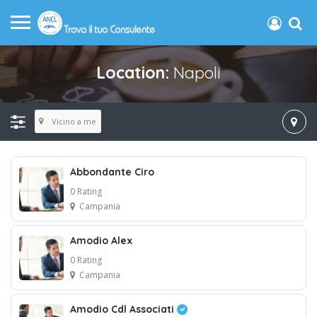
Location:
Napoli
Vicino a me
Abbondante Ciro
0 Rating
Campania
Amodio Alex
0 Rating
Campania
Amodio Cdl Associati