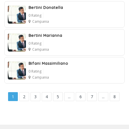
1
Bertini Donatella
0 Rating
Campania
Bertini Marianna
0 Rating
Campania
Bifani Massimiliano
0 Rating
Campania
1
2
3
4
5
...
6
7
...
8