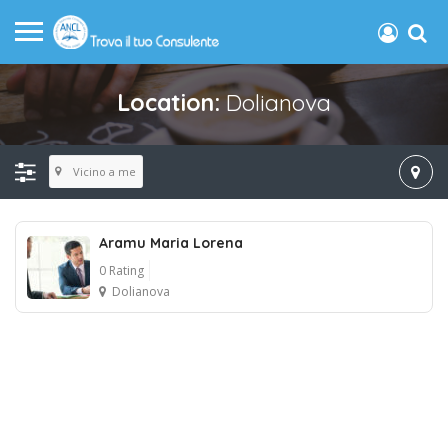
Location:
Dolianova
Vicino a me
Aramu Maria Lorena
0 Rating
Dolianova