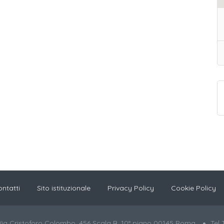
ntatti
Sito istituzionale
Privacy Policy
Cookie Policy
Via Cristoforo Colombo, 456 Scala B, 10° piano 00145 Roma
Tel 