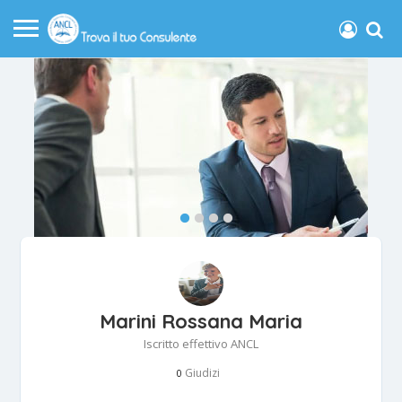
Marini Rossana Maria
Iscritto effettivo ANCL
Giudizi
0