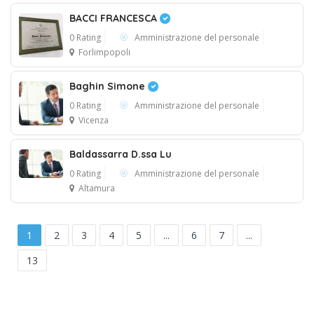
BACCI FRANCESCA
10
0 Rating
Amministrazione del personale
Forlimpopoli
Baghin Simone
0 Rating
Amministrazione del personale
Vicenza
Baldassarra D.ssa Lu
0 Rating
Amministrazione del personale
Altamura
1
2
3
4
5
...
6
7
...
13